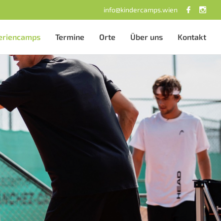
info@kindercamps.wien
eriencamps
Termine
Orte
Über uns
Kontakt